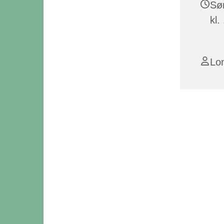
Sø
kl.
Lo