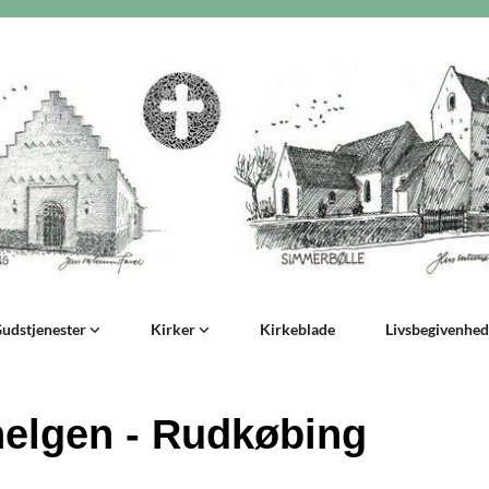
udstjenester
Kirker
Kirkeblade
Livsbegivenhe
helgen - Rudkøbing