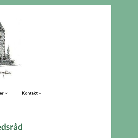
der
Kontakt
edsråd