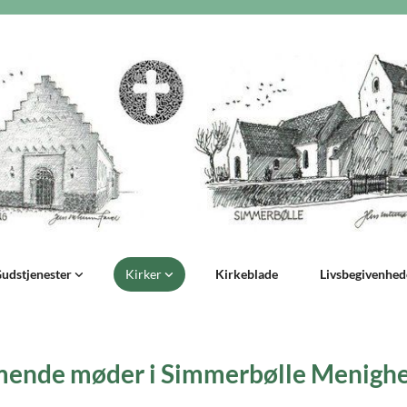
udstjenester
Kirker
Kirkeblade
Livsbegivenhe
nde møder i Simmerbølle Menigh