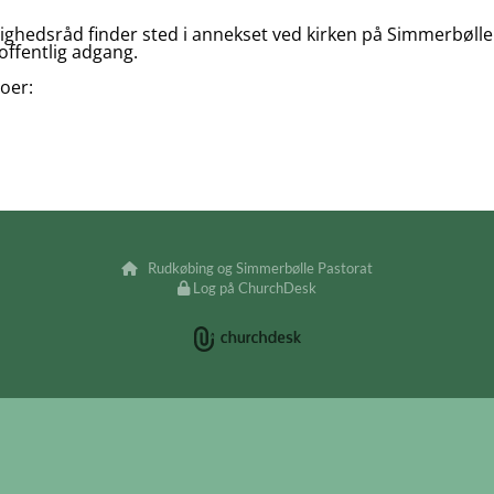
edsråd finder sted i annekset ved kirken på Simmerbølle 
offentlig adgang.
oer:
Rudkøbing og Simmerbølle Pastorat

Log på ChurchDesk