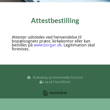
Attestbestilling
Attester udstedes ved henvendelse til
bopælsognets præst, kirkekontor eller kan
bestilles på
www.borger.dk
. Legitimation skal
forevises.
Rudkøbing og Simmerbølle Pastorat

Log på ChurchDesk